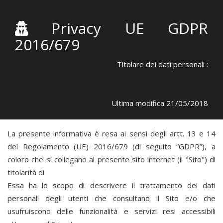
Privacy UE GDPR
2016/679
Titolare dei dati personali :
Ultima modifica 21/05/2018
La presente informativa è resa ai sensi degli artt. 13 e 14
del Regolamento (UE) 2016/679 (di seguito “GDPR”), a
coloro che si collegano al presente sito internet (il "Sito") di
titolarità di
Essa ha lo scopo di descrivere il trattamento dei dati
personali degli utenti che consultano il Sito e/o che
usufruiscono delle funzionalità e servizi resi accessibili